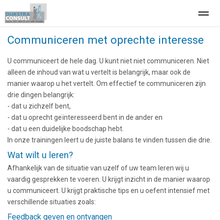
Communiceren met oprechte interesse
Haal het beste uit uw team!
Mijn achtergrond
ProjectMana
U communiceert de hele dag. U kunt niet niet communiceren. Niet
alleen de inhoud van wat u vertelt is belangrijk, maar ook de
Home
Zoeken
Nieuws
Pagina's
Be
manier waarop u het vertelt. Om effectief te communiceren zijn
drie dingen belangrijk:
- dat u zichzelf bent,
- dat u oprecht geïnteresseerd bent in de ander en
- dat u een duidelijke boodschap hebt.
In onze trainingen leert u de juiste balans te vinden tussen die drie.
Wat wilt u leren?
Afhankelijk van de situatie van uzelf of uw team leren wij u
vaardig gesprekken te voeren. U krijgt inzicht in de manier waarop
u communiceert. U krijgt praktische tips en u oefent intensief met
verschillende situaties zoals:
Feedback geven en ontvangen