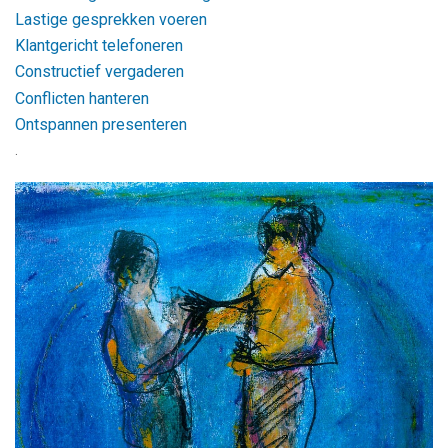
Lastige gesprekken voeren
Klantgericht telefoneren
Constructief vergaderen
Conflicten hanteren
Ontspannen presenteren
.