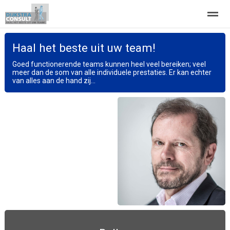
Haal het beste uit uw team!
Mijn achtergrond
ProjectMana
Haal het beste uit uw team!
Goed functionerende teams kunnen heel veel bereiken; veel
meer dan de som van alle individuele prestaties. Er kan echter
van alles aan de hand zij...
Home
Zoeken
Nieuws
Pagina's
Be